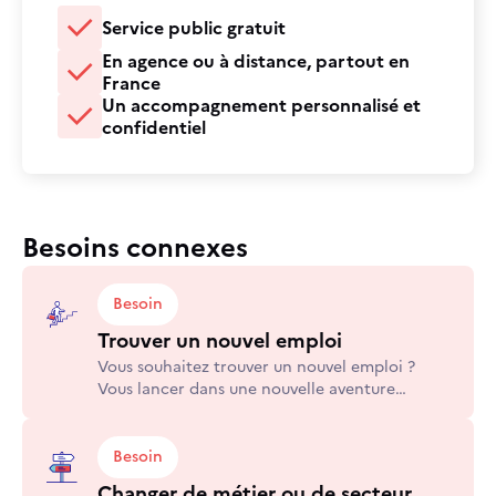
Service public gratuit
En agence ou à distance, partout en
France
Un accompagnement personnalisé et
confidentiel
Besoins connexes
Besoin
Trouver un nouvel emploi
Vous souhaitez trouver un nouvel emploi ?
Vous lancer dans une nouvelle aventure
professionnelle ? Vous avez terminé une
formation et souhaitez trouver un emploi en
lien avec celle ci ?
Besoin
Changer de métier ou de secteur