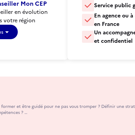
nseiller Mon CEP
Service public g
iller en évolution
En agence ou à 
s votre région
en France
us
Un accompagne
et confidentiel
 former et être guidé pour ne pas vous tromper ? Définir une strat
mpétences ?
ment financer votre projet de formation ? Vous hésitez à vous l