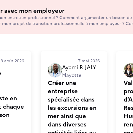
er avec mon employeur
n entretien professionnel ? Comment argumenter un besoin de
 mon projet de transition professionnelle à mon employeur ? C
Comment parler d'une situation conflictuelle avec mon employe
nelles (santé, vie perso...) qui ont un impact sur mon travail ?
3 août 2026
7 mai 2026
Ayami RIJALY
e
Mayotte
Créer une
Val
e
entreprise
pro
ste en
spécialisée dans
d’A
t chaque
les excursions en
Re
 son
mer ainsi que
Hum
dans diverses
ren
activités liées au
co