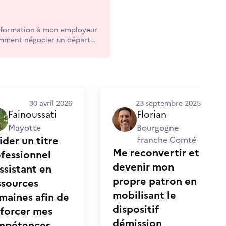
 formation à mon employeur
omment négocier un départ
ur ? Comment parler de mes
 Comment évoquer un souhait
30 avril 2026
23 septembre 2025
Fainoussati
Florian
Mayotte
Bourgogne
ider un titre
Franche Comté
Me reconvertir et
fessionnel
devenir mon
ssistant en
propre patron en
ssources
mobilisant le
aines afin de
dispositif
forcer mes
démission
mpétences