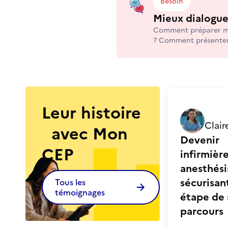
Besoin
Mieux dialogu
Comment préparer mo
? Comment présenter
de mon entreprise ? 
problématiques person
d'évolution interne ?
Leur histoire
Clair
avec Mon
Devenir
CEP
infirmièr
anesthési
sécurisan
Tous les
témoignages
étape de
parcours