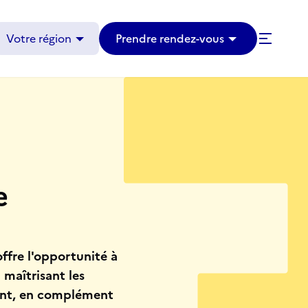
Votre région
Prendre rendez-vous
Avenir Actifs
Témoignages
Articles et évènements
e
offre l'opportunité à
maîtrisant les
ment, en complément