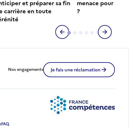
nticiper et préparer sa fin
menace pour votre
e carrière en toute
?
érénité
Je fais une réclamation
Nos engagements
e
FAQ