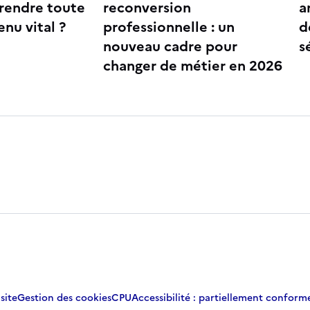
rendre toute
reconversion
a
enu vital ?
professionnelle : un
d
nouveau cadre pour
s
changer de métier en 2026
site
Gestion des cookies
CPU
Accessibilité : partiellement conform